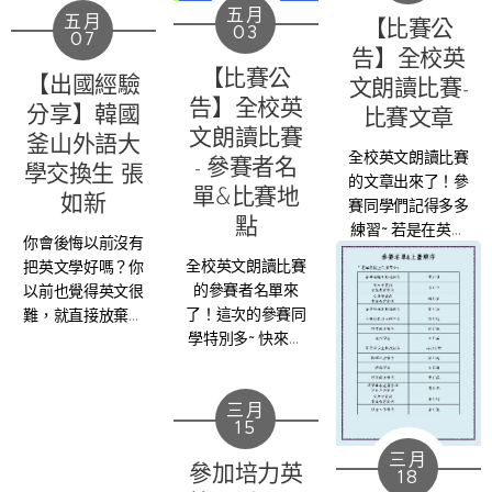
教職員工自即日起
五月
五月
可使用特約專案代
【比賽公
03
07
碼 TCU 即享有學
告】全校英
生特約價格報考領
【比賽公
【出國經驗
文朗讀比賽-
思實體測驗。二、
告】全校英
分享】韓國
比賽文章
本校學生或教職員
文朗讀比賽
釜山外語大
工報考領思測驗在
全校英文朗讀比賽
- 參賽者名
考場時出示「識別
學交換生 張
的文章出來了！參
證」或是「學生
單&比賽地
如新
賽同學們記得多多
證」者,可享有領
點
練習~ 若是在英文
你會後悔以前沒有
思實體單項測驗特
發音、流利度、語
全校英文朗讀比賽
把英文學好嗎？你
約價 格新台幣
調等等有需求，但
的參賽者名單來
以前也覺得英文很
1350元整。( 原定
不知道要找誰幫
了！這次的參賽同
難，就直接放棄了
價格 : 新台幣1550
忙，也別忘了參考
學特別多~ 快來看
嗎？
元整 )
英語輔導諮詢哦~
看你是第幾位上臺
三、報考網址為 :
輔導諮詢項目中就
的吧
https://www.lsenglish.com.tw/onlines.php
有「口說表達指導
三月
學生報考前須先加
& 發音指導」，
15
入領思會員，並於
Roger跟Sherry老
三月
專案報名專區輸入
師會很樂意協助
參加培力英
18
校園專案代碼