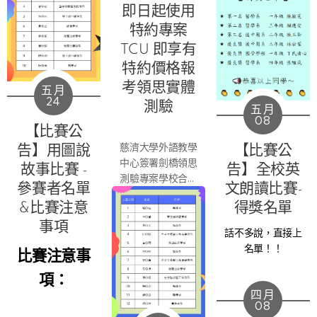
對4 AI訂製會話課
即日起使用
讓你免費使用：
特約專案
TCU 即享有
特約價格報
考領思實體
五月
24
測驗
五月
08
【比賽公
慈濟大學外語教學
告】用圖說
【比賽公
中心簽署劍橋領思
故事比賽 -
告】全校英
測驗專案學校合作
參賽者名單
文朗讀比賽-
契約，即日起使用
&比賽注意
得獎名單
特約專案TCU 即
享有特約價格報考
事項
話不多說，直接上
領思實體測驗
名單！！
比賽注意事
一、慈濟大學外語
教學中心簽署劍橋
項：
領思測驗專案學校
四月
合作契約，學生或
08