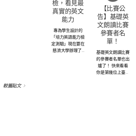
的!!!
檢，看見最
TCU 才能享有優
【比賽公
真實的英文
惠報考價格，若未
告】基礎英
輸入代碼者恕無法
能力
文朗讀比賽
享優惠價格。
專為學生設計的
...
參賽者名
「培力英語能力檢
單！
定測驗」現在要在
慈濟大學辦理了!!
基礎英文朗讀比賽
針對國内大專院校
的參賽者名單也出
的學生英語能力進
爐了！ 快來看看
行研究，
你是第幾位上臺的
這項英文檢定測驗
吧~
能準確的反映大專
較舊貼文
院校學生的英語能
力，並評量學術或
職場上所需的英語
能力，讓你能看出
自己最真實的英語
能力。