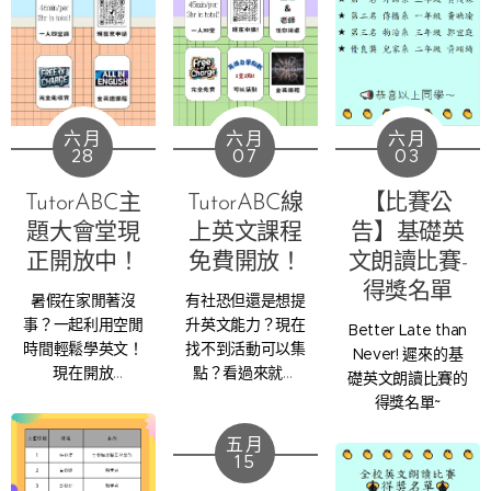
六月
六月
六月
28
07
03
TutorABC主
TutorABC線
【比賽公
題大會堂現
上英文課程
告】基礎英
正開放中！
免費開放！
文朗讀比賽-
得獎名單
暑假在家閒著沒
有社恐但還是想提
事？一起利用空閒
升英文能力？現在
Better Late than
時間輕鬆學英文！
找不到活動可以集
Never! 遲來的基
現在開放
點？看過來就對
礎英文朗讀比賽的
TutorABC的主題
了！TutorABC的
得獎名單~
大會堂，一起在家
線上英文課就是你
五月
上課，學習英語不
的最佳選擇~ 現在
15
中斷！
開放TutorABC的1